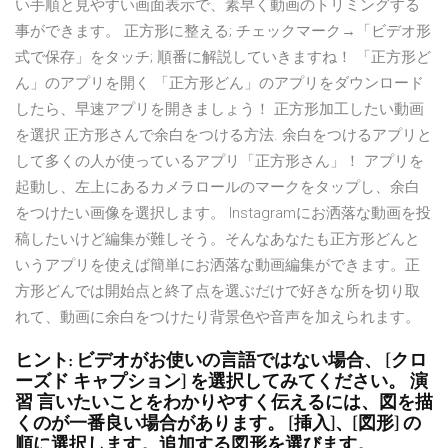
い手順と見やすい画面表示で、素早く動画のトリミングする
事ができます。 正方形に整える; チェックマーク→「ビデオ形
式で保存」をタッチ; 順番に解説していきますね！ 「正方形ど
ん」のアプリを開く 「正方形どん」のアプリをダウンロード
したら、早速アプリを開きましょう！ 正方形加工したい動画
を選択 正方形さんで余白をつける方法. 余白をつけるアプリと
して多くの人が使っているアプリ「正方形さん」！ アプリを
起動し、左上にあるカメラロールのマークをタップし、余白
をつけたい画像を選択します。 Instagramにお洒落な動画を投
稿したいけど編集が難しそう。そんなあなたも正方形どんと
いうアプリを使えば簡単にお洒落な動画編集ができます。正
方形どんでは開始点と終了点を選ぶだけで好きな所を切り取
れて、動画に余白をつけたり背景色や音声を加えられます。
ヒント: ビデオがお使いの言語ではない場合、 [クロ
ーズド キャプション] を選択してみてください。 演
習 言いたいことをわかりやすく伝えるには、図を描
くのが一番良い場合があります。 [挿入]、[図形] の
順に選択します。追加する図形を選びます。