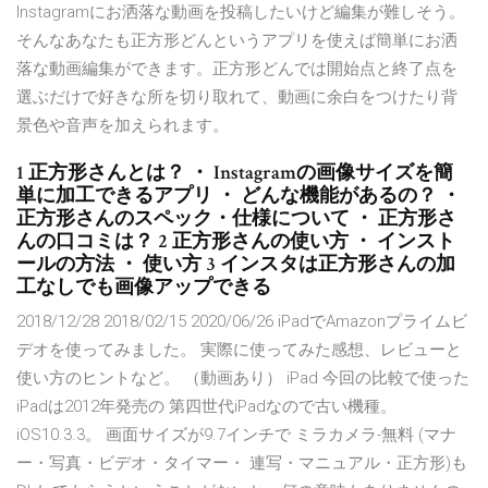
Instagramにお洒落な動画を投稿したいけど編集が難しそう。
そんなあなたも正方形どんというアプリを使えば簡単にお洒
落な動画編集ができます。正方形どんでは開始点と終了点を
選ぶだけで好きな所を切り取れて、動画に余白をつけたり背
景色や音声を加えられます。
1 正方形さんとは？ ・ Instagramの画像サイズを簡
単に加工できるアプリ ・ どんな機能があるの？ ・
正方形さんのスペック・仕様について ・ 正方形さ
んの口コミは？ 2 正方形さんの使い方 ・ インスト
ールの方法 ・ 使い方 3 インスタは正方形さんの加
工なしでも画像アップできる
2018/12/28 2018/02/15 2020/06/26 iPadでAmazonプライムビ
デオを使ってみました。 実際に使ってみた感想、レビューと
使い方のヒントなど。 （動画あり） iPad 今回の比較で使った
iPadは2012年発売の 第四世代iPadなので古い機種。
iOS10.3.3。 画面サイズが9.7インチで ミラカメラ-無料 (マナ
ー・写真・ビデオ・タイマー・ 連写・マニュアル・正方形)も