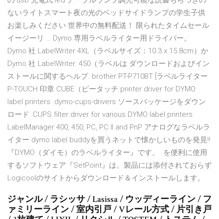
の usb 充電式 led テーブルランプ調光可能な読書ちらつきの
ないライトスマート夜の光のベッドサイドランプの学生子供
お楽しみください 世界中の無料配送！ 限られたタイムセール
イージーリ … Dymo 専用ラベルライター用ドライバー。
Dymo 社 LabelWriter 4XL（ラベルサイズ：10.3 x 15.8cm）か
Dymo 社 LabelWriter. 450（ラベルは ダウンロードおよびイン
ストールに関するヘルプ. brother PT-P710BT [ラベルライター
P-TOUCH 印章 CUBE（ピータッチ printer driver for DYMO
label printers. dymo-cups-drivers ソースパッケージをダウン
ロード: CUPS filter driver for various DYMO label printers:
LabelManager 400, 450, PC, PC II and PnP アナログなラベルラ
イター dymo label buddyを買うネットで懐かしいものを発見!!
『DYMO（ダイモ）のラベルライター』です。 .を便利に使用
するソフトウェア『SetPoint』は、製品には添付されておらず
Logicoolのサイトからダウンロード＆インストールします。
ジャンル / ラシッサ / Lasissa / ウッディーライン / フ
ァミリーライン / 室内引戸 / Vレール方式 / 片引き戸