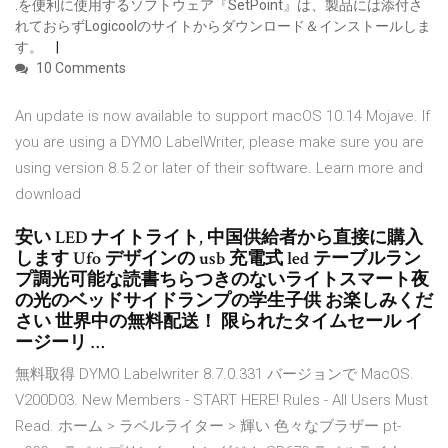
.を便利に使用するソフトウェア『SetPoint』は、製品には添付さ
れておらずLogicoolのサイトからダウンロード＆インストールしま
す。
10 Comments
An update is now available to support macOS 10.14 Mojave. If
you are using a DYMO LabelWriter, please make sure you are
using version 8.5.2 or later of their software. Learn more and
download
安い LED ナイトライト, 中国供給者から直接に購入
します Ufo デザインの usb 充電式 led テーブルラン
プ調光可能な読書ちらつきのないライトスマート夜
の光のベッドサイドランプの学生子供 お楽しみくだ
さい 世界中の無料配送！ 限られたタイムセール イ
ージーリ …
無料取得 DYMO Labelwriter 8.7.0.331 バージョンで MacOS.
V200D03. New Members - START HERE! Rules - All Users Must
Read. ホーム > ラベルライター > 輝い 色々なブラザー pt-