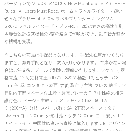
バージョンで MacOS. V200D03. New Members - START HERE!
Rules - All Users Must Read. ホーム > ラベルライター > 輝い
色々なブラザー pt-p900w ラベルプリンター キングジム
SR670 ラベルライター 「テプラPRO」 2倍の速さの高速印刷
＆静音設計従来機種の2倍の速さで印刷ができ、動作音が静か
な機構を実現。
※こちらの商品は手配品となります。 手配先在庫がなくなり
ますと、海外手配となり、約2か月かかります。 在庫がない場
合はご注文後、メールで別途ご連絡いたします。ソケット, 定
格電流: 12 A, 定格電圧（III/2）: 320 V, 極数: 13, ピッチ: 5.08
mm, 色: 緑, コンタクト表面: すず, 取付け方法: プレス 納期：14
日以内下部スペース付主幹：漏電ブレーカ ELB 中性線欠相保
護付色 ：ベージュ主幹：150A 150AF ZR 153-150TLA-
K（200mA）分岐+スペース数：24+2下部スペース：タテ
355mm ヨコ 290mm 外形寸法：タテ 1300mm ヨコ 安い LED
ナイトライト, 中国供給者から直接に購入します Ufo デザイン