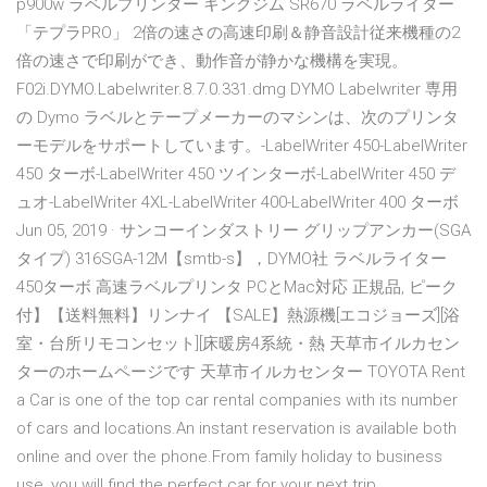
p900w ラベルプリンター キングジム SR670 ラベルライター
「テプラPRO」 2倍の速さの高速印刷＆静音設計従来機種の2
倍の速さで印刷ができ、動作音が静かな機構を実現。
F02i.DYMO.Labelwriter.8.7.0.331.dmg DYMO Labelwriter 専用
の Dymo ラベルとテープメーカーのマシンは、次のプリンタ
ーモデルをサポートしています。-LabelWriter 450-LabelWriter
450 ターボ-LabelWriter 450 ツインターボ-LabelWriter 450 デ
ュオ-LabelWriter 4XL-LabelWriter 400-LabelWriter 400 ターボ
Jun 05, 2019 · サンコーインダストリー グリップアンカー(SGA
タイプ) 316SGA-12M【smtb-s】，DYMO社 ラベルライター
450ターボ 高速ラベルプリンタ PCとMac対応 正規品, ピーク
付】【送料無料】リンナイ 【SALE】熱源機[エコジョーズ][浴
室・台所リモコンセット][床暖房4系統・熱 天草市イルカセン
ターのホームページです 天草市イルカセンター TOYOTA Rent
a Car is one of the top car rental companies with its number
of cars and locations.An instant reservation is available both
online and over the phone.From family holiday to business
use, you will find the perfect car for your next trip.