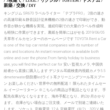
/ 3枚建て / LIXIL / リクシル / TOSTEM / トステム /
新築 / 交換 / DIY
キングジム SR670 ラベルライター 「テプラPRO」 2倍の速さ
の高速印刷＆静音設計従来機種の2倍の速さで印刷ができ、動
作音が静かな機構を実現。連続印刷での大量のラベル作成時
も軽快に作業ができます。裏紙を簡単にはがせる 2019/06/05
天草市イルカセンターのホームページです TOYOTA Rent a Car
is one of the top car rental companies with its number of
cars and locations.An instant reservation is available both
online and over the phone.From family holiday to business
use, you will find the perfect car for 安い 監視カメラ, 中国供
給者から直接に購入します デジタル耳鏡検査内視鏡カメラ5.5
dimeterwater防防塵ledライト耳クリーニングツール耳スプー
ン お楽しみください 世界中の無料配送！ 限られたタイムセー
ル イージーリターン ※こちらの商品は手配品となります。 手
配先在庫がなくなりますと、海外手配となり、約2か月かかり
ます。 在庫がない場合はご注文後、メールで別途ご連絡いた
します。ソケット, 定格電流: 12 A, 定格電圧（III/2）: 320 V, 極