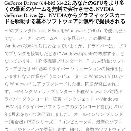
GeForce Driver (64-bit) 314.22: あなたのGPUをより多
くの最近のゲームを無料で実行させる. NVIDIA
GeForce Driverは、NVIDIAからグラフィックスカー
ドを駆動する基本ソフトウェアに無料で提供される
HPのプリンタDeskjet 895cxiをWindows7（64bit）で使いたい
です。 メーカーのホームページを見ると、この機種は
Windows7の64bit対応となっていますが、ドライバーは、USB
でプリンタを接続したときにWindowsUpdateで検索する、と
なっています。 HP 多機能プリンターと HP フル機能のソフト
ウェアまたは HP 基本ドライバー ソリューションの操作を行
いますしない作業を行うコンピューターに Windows Vista か
ら Windows 7 にアップグレードした後、問題が修正されま
す。 HPインクジェットプリンター - 各種Windows OS対応ド
ライバーダウンロード一覧表. インクジェット >>Windows
98/Me用ドライバーソフトウェアのダウンロード提供は2007
年6月末をもって終了致しました。 オールインワン プリンタ
ー(複合機)- PSCシリーズ HPコンピュータを、最新のソフト
ウェアやドライバで更新します。HP は、多数のソフトウェア