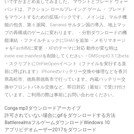
いですがまとめ直してみました。 マウントとブレード ウォー
バンドは、アクション ロールプレイング ゲーム ・ ブレード
をマウントするための拡張パックです。 メインは、マルチ機
能の包含、第 6 派閥、Sarranid サルタン国の導入、地上マッ
プの再構成のゲームに変わります。 ・分割ダウンロードの機
能凍結 ・ファイルチェックにSHA1を追加 ・メモリマネージ
ャをFastMMに変更 ・XPのテーマに対応 動作が変な時は
irvine.exe.manifestを削除してください ・DMScript0.3.12beta
・スクリプトにOnFileOpenイベント（ファイルを実行する直
前に呼ばれます） iPhoneのバッテリー交換や修理などを香川
県高松市、徳島県徳島市で行っています。内蔵バッテリー交
換やフロントパネル交換など、即日対応（最短）で受け付け
ています。ご利用の際は事前にお問い合わせください。
Conga mp3ダウンロードアーカイブ
許可されていない場合にgifをダウンロードする方法
BattlerealmsフルゲームダウンロードWindows 10
アプリビデオムーザー2017をダウンロード