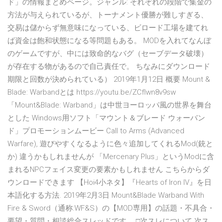
ド」の情報まとめページ。ジャンル: それぞれの段階で集金の
方法が与えられているが、トーナメント優勝が難しすぎる、
交易は儲からず無意味になっている、ビロード工場を建てれ
ば資金は飽和状態になる等問題もある。 MODを入れてなんぼ
のゲームですが、中には致命的なバグ（セーブデータ破壊）
が存在する物があるので自己責任で。 ちなみにダウンロード
期限と回数が決められている） 2019年1月12日 概要 Mount &
Blade: Warbandとは https://youtu.be/ZCfIwn8v9sw
「Mount&Blade: Warband」は中世ヨーロッパ風の世界を舞台
とした Windows用ソフト「マウント＆ブレード ウォーバン
ド」プロモーションムービー Call to Arms (Advanced
Warfare), 遊びやすくなるように色々追加してくれるMod(銃と
か) 違うかもしれませんが 「Mercenary Plus」というModに含
まれるNPCフェイス変更の要素かもしれません こちらからダ
ウンロードできます 【Hoi4小ネタ】『Hearts of Iron IV』を日
本語化する方法. 2019年2月3日 Mount&Blade Warband With
Fire & Sword（通称:WF&S）の【MOD専用】の話題・不具合・
要望・質問・相談総合スレッドです。 □次スレについて 次ス