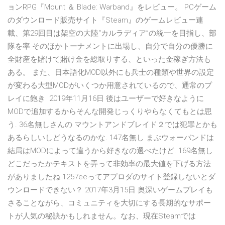
ョンRPG『Mount ＆ Blade: Warband』をレビュー。 PCゲーム
のダウンロード販売サイト『Steam』のゲームレビュー連
載、第29回目は架空の大陸“カルラディア”の統一を目指し、部
隊を率 そのほかトーナメントに出場し、自分で自分の優勝に
全財産を賭けて賭け金を総取りする、といった金稼ぎ方法も
ある。 また、日本語化MOD以外にも兵士の種類や世界の設定
が変わる大型MODがいくつか用意されているので、通常のプ
レイに飽き 2019年11月16日 後はユーザーで好きなように
MODで追加するからそんな開発じっくりやらなくてもとは思
う. 36名無しさんの マウントアンドブレイド２では犯罪とかも
あるらしいしどうなるのかな. 147名無し まぶウォーバンドは
結局はMODによって違うから好きなの選べたけど. 169名無し
どこだったかテキストを弄って非効率の最大値を下げる方法
がありましたね 1257eeってアプロダのサイト登録しないとダ
ウンロードできない？ 2017年3月15日 奥深いゲームプレイも
さることながら、コミュニティを大切にする長期的なサポー
トが人気の秘訣かもしれません。なお、現在Steamでは