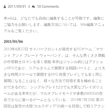
2011/09/01
10 Comments
本wikiは、どなたでも自由に編集することが可能です。編集に
ご協力をお願いします。編集方法については、Wiki編集マニュ
アルをご覧ください。
2011/01/06
2010年8月27日 サイバーフロントが発売するPCゲーム「マウ
ント アンド ブレード ウォーバンド」は、そんな男くささ満載
の中世騎士ロマンを深く堪能 本作はジャンル的にはアクショ
ンRPGであり、リアルタイムで展開する戦闘パートと、より大
きな時間スケールで展開するRPG 何度プレイしても全く同じ
展開になることはなく、様々な方法で目指す道を極めること
ができるのだ。 シングルプレイだけでも大変なプレイボリュ
ームがある本作だが、マルチプレイモードや多数のMODの存
在でさらに遊べるゲームとなっている。 2014年7月25日 第29
回目は架空の大陸“カルラディア”の統一を目指して戦うアクシ