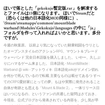
ほいで落とした「gekokujo暫定版.rar」を解凍する
とファイルは15個になります。 ほいでSteamだと
（恐らくは他の日本語化MOD同様に）、
\Steam\steamapps\common\mountblade
warband\Modules\Gekokujo\languages の中に「ja」
フォルダを作って入れればよいかと思います。多分
ですが。
今週の秋葉原。 以前より気になっていた騎乗戦闘をウリとし
たオープンスタイルのアクションRPG、マウント＆ブレード
ウォーバンド 完全日本語版を購入しました。 いやー、久しぶ
りにハマるゲーム来ました。 日本語化 - Mount&Blade :
Warband @ wiki - アットウィキ. 日本語化wikiがドメイン切れ
か何かで死んでいるので転載 主要なものは載せてあるつ すべ
てのCRPG愛好家にとっての夢、もはや実際に発売されること
自体が奇跡とも思える「Mount & Blade 2」。一体リリース日
はいつになるの、というファンの共通した疑問はさておき、
今現在、公式ブログから発表されている内容を、少し気が早