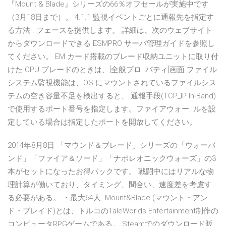
『Mount & Blade』シリーズの66％オフセールが実施中です
（3月18日まで）。 4.1.1 監視イベントごとに通報先を指定す
る方法 . フェースを提供します。 詳細は、次のウェブサイト
からダウンロードできる ESMPRO サーバ管理ガイドを参照し
てください。 EM カード搭載のブレード収納ユニットに取り付
けた CPU ブレードのときは、[全般プロ. パティ]画面 ファイル
システム監視機能は、OS にマウントされているファイルシス
テムの空き容量不足を検出すると、 通報手段(TCP_IP In-Band)
で使用するポート番号を指定します。ファイアウォー. ルを設
定している場合は指定したポートを開放してください。
2014年8月8日 「マウンド＆ブレード」シリーズの「ウォーバ
ンド」「ファイア＆ソード」「ナポレオニックウォーズ」の3
本がセットになったお得パックです。 戦闘中にはリアルな物
理計算が働いており、タイミング、間合い、速度差を考慮す
る必要がある。 ・最大64人 Mount&Blade (マウント・アン
ド・ブレイド)とは、トルコのTaleWorlds Entertainment制作の
コンピュータRPGゲームである。 Steamでのダウンロード販