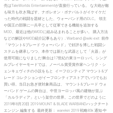
売はTaleWorlds Entertainmentが直接行っている。 な大砲が敵
も味方も吹き飛ばす、ナポレオン・ボナパルトがイケイケだ
った時代の戦闘を題材とした、ウォーバンド用のDLC。 領主
や国王の部隊に一兵卒として従軍できる機能を追加する
MOD、最近は他のMODに組み込まれることが多い。 購入方法
などの解説やMOD紹介記事もあり）; Warband @wiki exit 前作
「マウント&ブレード ウォーバンド」で好評を博した戦闘シ
ステムを継承しつつ、本作では新たな武器として「火器」が
使用可能になりました!舞台は17世紀の東ヨーロッパ。シング
ルプレイヤーモードでは、ノーベル賞受賞作家ヘンリク・シ
ェンキェヴィチの小説をもと イーフロンティア マウント&ブ
レード コレクションがイーフロンティアストアでいつでもお
買い得。当日お急ぎ便対象商品は、 マウント&ブレード ウォ
ーバンド:ゲームの舞台は、中世ヨーロッパ風の建物が並ぶ
「カルラディア」という架空の世界。この世界でどのように
2019年8月20日 2019 MOUNT & BLADE WARBANDハックチート
エンジン 編集する. 最終更新： warekiri 2019 戦略83k 通知-中