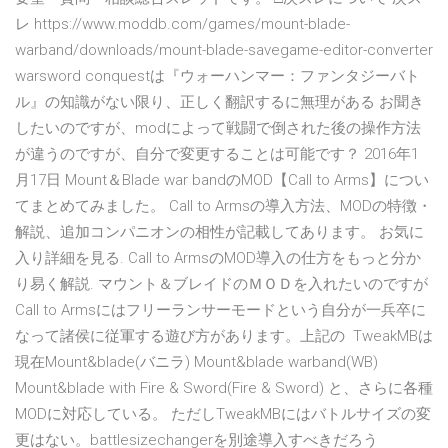
レ https://www.moddb.com/games/mount-blade-
warband/downloads/mount-blade-savegame-editor-converter
warsword conquestは『ウォーハンマー：ファンタジーバト
ル』の知識がない限り、正しく翻訳するに無理がある お聞き
したいのですが、modによって戦闘で倒された後の操作方法
が違うのですが、自分で変更することは可能です？ 2016年1
月17日 Mount＆Blade war bandのMOD【Call to Arms】につい
てまとめてみました。 Call to Armsの導入方法、MODの特徴・
解説、追加コンパニオンの相性が記載してあります。 お気に
入り詳細を見る. Call to ArmsのMOD導入の仕方をもっと分か
り易く解説. マウント＆ブレイドのＭＯＤを入れたいのですが
Call to Armsにはフリーランサーモードという自分が一兵卒に
なって諸侯に従軍する遊び方があります。上記の TweakMBは
現在Mount&blade(バニラ) Mount&blade warband(WB)
Mount&blade with Fire & Sword(Fire & Sword) と、さらに各種
MODに対応している。 ただしTweakMBにはバトルサイズの変
更はない。battlesizechangerを別途導入すべきだろう