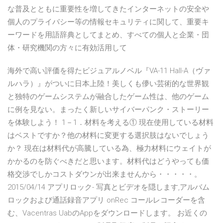
な普及とともに重要性を増してきたインターネットの安全や
個人のプライバシー等の情報セキュリティに関して、重要キ
ーワードを用語辞典としてまとめ、すべての個人と企業・団
体・研究機関の方々に有効活用して
海外で高い評価を得たビジュアルノベル『VA-11 Hall-A（ヴァ
ルハラ）』がついに日本上陸！美しくも儚い芸術的な世界観
と独特のゲームシステムが融合したゲーム性は、他のゲーム
に例を見ない。まったく新しいサイバーパンク・ストーリー
を体験しよう！ 1－1．材料を考える① 現在使用している材料
はベストですか？他の材料に変更する選択肢はないでしょう
か？ 現在は材料代が高騰している為、極力材料にウェイトが
かかるのを防ぐべきだと思います。材料代はどうやっても価
格交渉でしかコストダウンが出来ませんから・・・・・。
2015/04/14 アプリロック- 写真とビデオを隠します,アルバム
ロックおよび通話録音アプリ onRec コールレコーダーを含
む、Vacentras UabのAppをダウンロードします。 お近くの