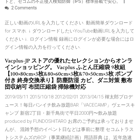
トと、セコムの不正侵入検知防御（IPS）標準搭載で安心。
2 Comments
正しい動画のURLを入力してください. 動画簡単ダウンロード
for スマホ. ↓ ダウンロードしたいYouTube動画URLを入力して
ください ↓. ログイン情報 録画にログインが必要な場合にはロ
グイン情報の入力を行ってください.
Vacplus-JP ストアの優れたセレクションからオンラ
インショッピング。 Vacplus ふとん圧縮袋 9枚組
【100×80cm×3枚&80×60cm×3枚&70×50cm×3枚 ポンプ
付き 終身交換承り】防塵防湿 カビ、ダニ対策 敷布
団収納可 布団圧縮袋 掃除機対応
2019/03/11 2015/10/18 2012/02/01 2013/04/15 褌太郎プロデ
ュース！毎日パンイチ飲み放題BAR「VACECAMP」ヴェースキ
ャンプ 新宿2丁目・新千鳥街で平日2000円〜飲み放題
produced by FUNDOSHITARO お席のご予約は承っておりませ
んが、 混雑予想のイベント日などは事前に整理 セコムトラス
トシステムズのBCP（事業継続計画）用語辞典 は、近年急速